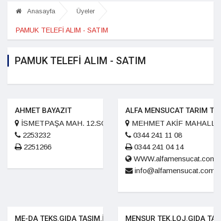
Anasayfa
Üyeler
PAMUK TELEFİ ALIM - SATIM
PAMUK TELEFİ ALIM - SATIM
AHMET BAYAZIT
ALFA MENSUCAT TARIM TEKS
İSMETPAŞA MAH. 12.SOK. TEKİNŞEN İŞ MERKEZİ 10/1
MEHMET AKİF MAHALLES
2253232
0344 241 11 08
2251266
0344 241 04 14
WWW.alfamensucat.com.t
info@alfamensucat.com.t
ME-DA TEKS.GIDA TAŞIM.İNŞ.SAN.VE TİC.LTD.ŞTİ.
MENSUR TEK.LOJ.GIDA TAŞ.