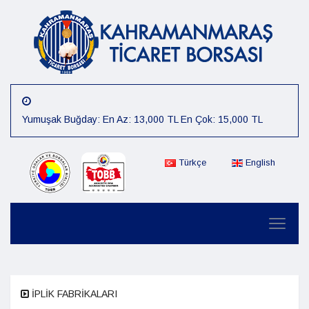
Yumuşak Buğday: En Az: 13,000 TL En Çok: 15,000 TL
Arpa: En Az: 15,000 TL En Çok: 16,000 TL
Mısır: En Az: 12,000 TL En Çok: 14,000 TL
Türkçe
English
Çiğit: En Az: 12,000 TL En Çok: 14,000 TL
Preseli Pamuk: En Az: 80,000 TL En Çok: 85,000 TL
Kütlü Pamuk: En Az: 40,000 TL En Çok: 45,000 TL
06.08.2026 Günlük Fiyat :Sert Buğday: En Az: 15,000 TL En
Çok: 16,000 TL
İPLİK FABRİKALARI