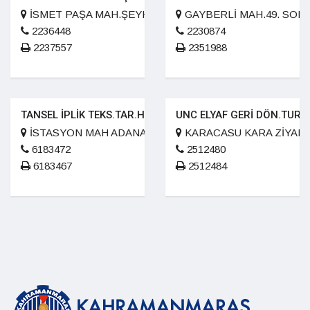
İSMET PAŞA MAH.ŞEYHADİL CAD.OKAN İŞH.KAT.3 NO.1
GAYBERLİ MAH.49. SOK 
2236448
2230874
2237557
2351988
TANSEL İPLİK TEKS.TAR.HAY.İNŞ.PET.TİC.VE.SAN.LTD.ŞTİ.
UNC ELYAF GERİ DÖN.TUR. 
İSTASYON MAH ADANA ASFALTI CAD. NO 16
KARACASU KARA ZİYARE
6183472
2512480
6183467
2512484