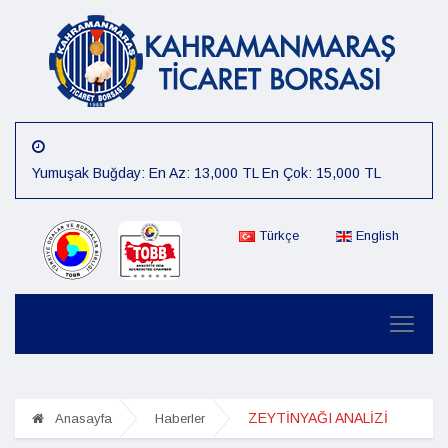
Yumuşak Buğday: En Az: 13,000 TL En Çok: 15,000 TL
Arpa: En Az: 15,000 TL En Çok: 16,000 TL
Mısır: En Az: 12,000 TL En Çok: 14,000 TL
Türkçe
English
Çiğit: En Az: 12,000 TL En Çok: 14,000 TL
Preseli Pamuk: En Az: 80,000 TL En Çok: 85,000 TL
Kütlü Pamuk: En Az: 40,000 TL En Çok: 45,000 TL
05.08.2026 Günlük Fiyat :Sert Buğday: En Az: 15,000 TL En
Çok: 16,000 TL
ZEYTİNYAĞI ANALİZİ
Anasayfa
Haberler